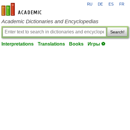
RU
DE
ES
FR
en-academic.com
Academic Dictionaries and Encyclopedias
Search!
Interpretations
Translations
Books
Игры ⚽