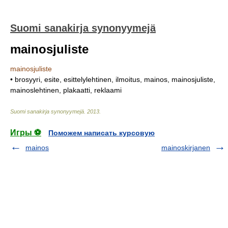
Suomi sanakirja synonyymejä
mainosjuliste
mainosjuliste
• brosyyri, esite, esittelylehtinen, ilmoitus, mainos, mainosjuliste,
mainoslehtinen, plakaatti, reklaami
Suomi sanakirja synonyymejä
.
2013
.
Игры ⚽
Поможем написать курсовую
mainos
mainoskirjanen