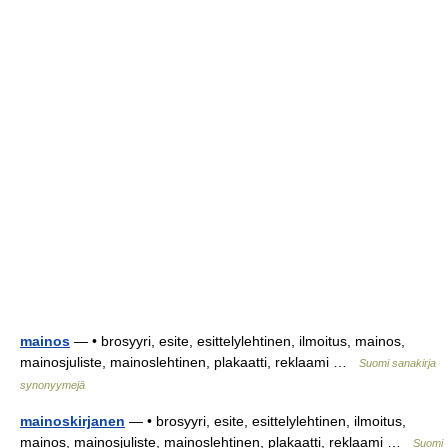
mainos
— • brosyyri, esite, esittelylehtinen, ilmoitus, mainos,
mainosjuliste, mainoslehtinen, plakaatti, reklaami …
Suomi sanakirja
synonyymejä
mainoskirjanen
— • brosyyri, esite, esittelylehtinen, ilmoitus,
mainos, mainosjuliste, mainoslehtinen, plakaatti, reklaami …
Suomi